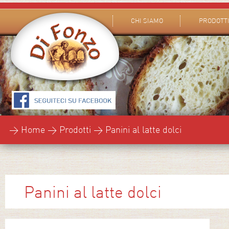
CHI SIAMO
PRODOTT
> Home > Prodotti > Panini al latte dolci
Panini al latte dolci