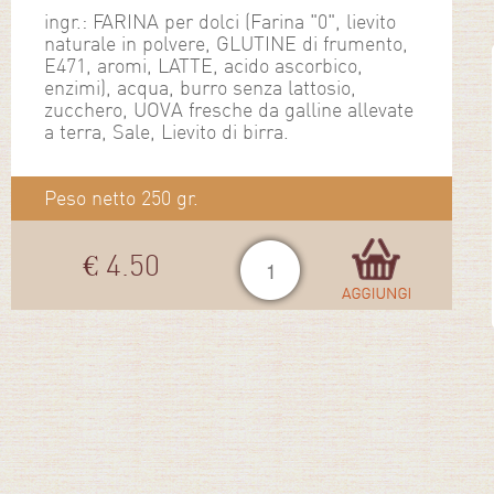
ingr.: FARINA per dolci (Farina "0", lievito
naturale in polvere, GLUTINE di frumento,
E471, aromi, LATTE, acido ascorbico,
enzimi), acqua, burro senza lattosio,
zucchero, UOVA fresche da galline allevate
a terra, Sale, Lievito di birra.
Peso netto 250 gr.
€ 4.50