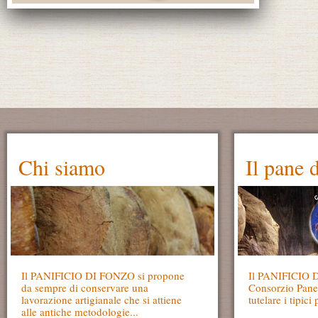
Chi siamo
Il pane 
Il PANIFICIO DI FONZO si propone
Il PANIFICIO D
da sempre di conservare una
Consorzio Pane 
lavorazione artigianale che si attiene
tutelare i tipici
alle antiche metodologie...