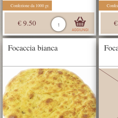
Confezione da 1000 gr.
Confez
€ 9.50
€
Focaccia bianca
Foca