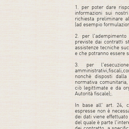
1. per poter dare rispo
informazioni sui nostr
richiesta preliminare a
(ad esempio formulazione 
2. per l'adempimento d
previste dai contratti st
assistenze tecniche suc
e che potranno essere st
3. per l'esecuzio
amministrativi,fiscali,
nonchè disposti dalla
normativa comunitaria,
ciò legittimate e da org
Autorità fiscale);.
In base all' art. 24,
espresse non è necessar
dei dati viene effettuat
del quale è parte l'int
dei contratto, a specifi