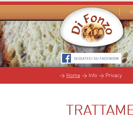
C
>
Home
> Info > Privacy
TRATTAME