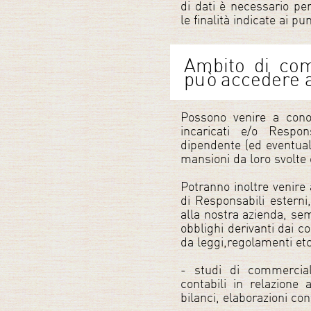
di dati è necessario p
le finalità indicate ai pu
Ambito di com
può accedere ai
Possono venire a conos
incaricati e/o Respon
dipendente (ed eventuali
mansioni da loro svolte 
Potranno inoltre venire 
di Responsabili esterni
alla nostra azienda, se
obblighi derivanti dai co
da leggi,regolamenti et
- studi di commerciali
contabili in relazione 
bilanci, elaborazioni cont