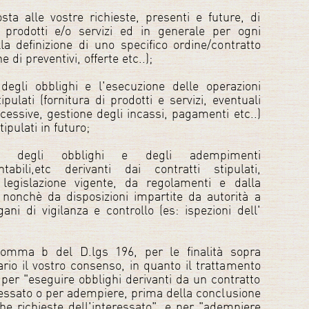
sta alle vostre richieste, presenti e future, di
i prodotti e/o servizi ed in generale per ogni
lla definizione di uno specifico ordine/contratto
di preventivi, offerte etc..);
egli obblighi e l'esecuzione delle operazioni
ipulati (fornitura di prodotti e servizi, eventuali
cessive, gestione degli incassi, pagamenti etc..)
ipulati in futuro;
ne degli obblighi e degli adempimenti
contabili,etc derivanti dai contratti stipulati,
 legislazione vigente, da regolamenti e dalla
 nonchè da disposizioni impartite da autorità a
ani di vigilanza e controllo (es: ispezioni dell'
 comma b del D.lgs 196, per le finalità sopra
io il vostro consenso, in quanto il trattamento
o per "eseguire obblighi derivanti da un contratto
eressato o per adempiere, prima della conclusione
che richieste dell'interessato", e per "adempiere