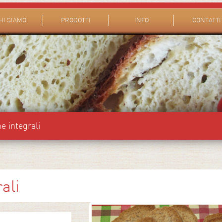
HI SIAMO
PRODOTTI
INFO
CONTATTI
 integrali
rali