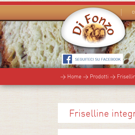
C
> Home > Prodotti > Friselline
Friselline integ