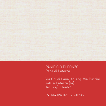
PANIFICIO DI FONZO
Pane di Laterza
Via Col di Lana, 46 ang. Via Puccini
74014 Laterza (Ta)
Tel.099/8216469
Partita IVA 02589560735